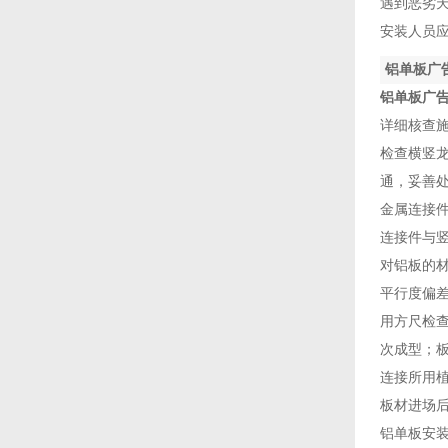
遇到恶劣天
安装人员应
铝单板广
铝单板广告牌
详细核查施
检查横竖龙
通，妥善
金属连接件
连接件与竖龙
对铝板的材质
平行度偏差等
用方尺检查
次成型；
连接所用植钉
板材进场后
铝单板安装