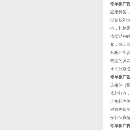
铝单板广告
固定骨架
以轴线和水
内，杜绝累
依据结构体
紧，保
分析产生误
规定的误差范
水平分割必
铝单板广告牌
连接件（预
依此打点
连接杆件位
对首先预制
安装位置偏
铝单板广告