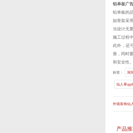
铝单板广告
铝单板的品种
如骨架采用轻钢
当设计无要求时
施工过程中要
此外
善，
和安全性
标签：
洞洞
仙人掌ap
外墙装饰仙人
产品推