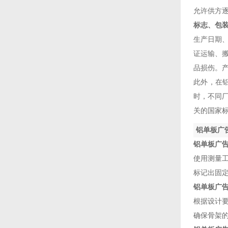
允许供方逐块检
标志、包装
生产日期
证运输、
品损伤。
此外
时，
关的国家标
铝单板广
铝单板广
使用测量工
标记出固定点
铝单板广
根据设计要求
确保骨架的