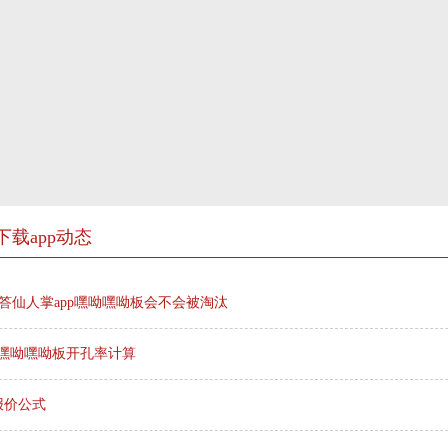
下载app动态
PT回答仙人掌app嘿呦嘿呦板会不会被淘汰
p嘿呦嘿呦板开孔率计算
报价公式