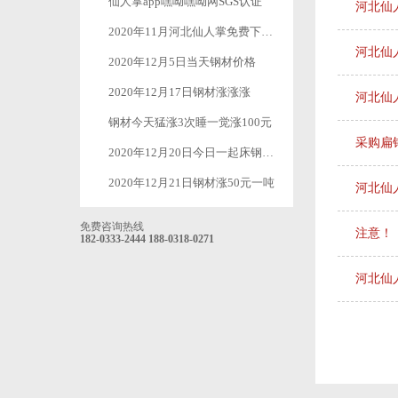
仙人掌app嘿呦嘿呦网SGS认证
河北仙
2020年11月河北仙人掌免费下载app应用软件丝网制品有限公司最新疫情防控工作
河北仙
2020年12月5日当天钢材价格
2020年12月17日钢材涨涨涨
河北仙
钢材今天猛涨3次睡一觉涨100元
采购扁钢5
2020年12月20日今日一起床钢材又是一波涨涨涨
2020年12月21日钢材涨50元一吨
河北仙
免费咨询热线
注意
182-0333-2444
188-0318-0271
河北仙