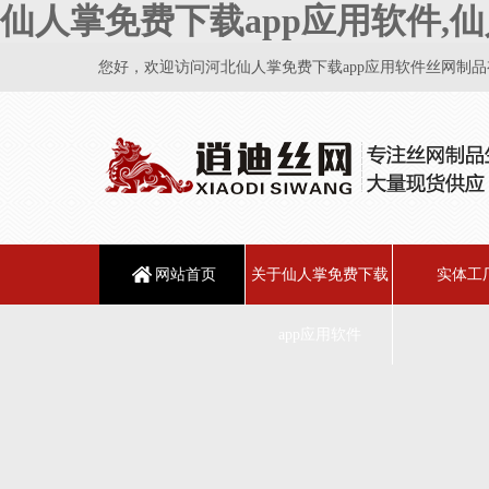
仙人掌免费下载app应用软件,仙
您好，欢迎访问河北仙人掌免费下载app应用软件丝网制品有
网站首页
关于仙人掌免费下载
实体工
app应用软件