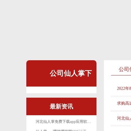
公司
公司仙人掌下
202
载app
求购高
最新资讯
河北仙
河北仙人掌免费下载app应用软件丝网制品有限公司_十月一放假公告